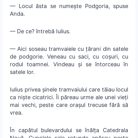
— Locul ăsta se numește Podgoria, spuse
Anda.
— De ce? întrebă Iulius.
— Aici soseau tramvaiele cu țărani din satele
de podgorie. Veneau cu saci, cu coșuri, cu
rodul toamnei. Vindeau și se întorceau în
satele lor.
Iulius privea șinele tramvaiului care tăiau locul
ca niște cicatrici. Îi păreau urme ale unei vieți
mai vechi, peste care orașul trecuse fără să
vrea.
În capătul bulevardului se înălța Catedrala
Nouă. Cupolele sale rotunde apăsau peste