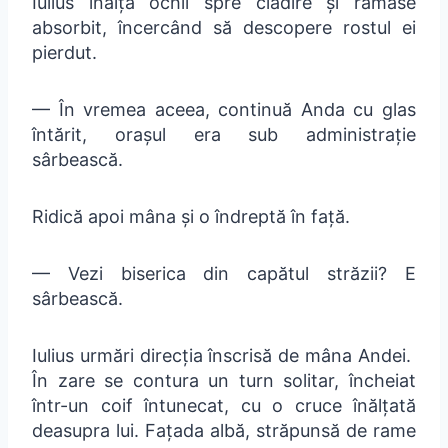
Iulius înălță ochii spre clădire și rămase
absorbit, încercând să descopere rostul ei
pierdut.
— În vremea aceea, continuă Anda cu glas
întărit, orașul era sub administrație
sârbească.
Ridică apoi mâna și o îndreptă în față.
— Vezi biserica din capătul străzii? E
sârbească.
Iulius urmări direcția înscrisă de mâna Andei.
În zare se contura un turn solitar, încheiat
într-un coif întunecat, cu o cruce înălțată
deasupra lui. Fațada albă, străpunsă de rame