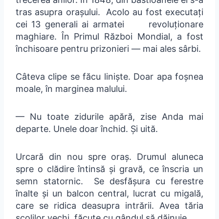
tras asupra orașului. Acolo au fost executați
cei 13 generali ai armatei revoluționare
maghiare. În Primul Război Mondial, a fost
închisoare pentru prizonieri — mai ales sârbi.
Câteva clipe se făcu liniște. Doar apa foșnea
moale, în marginea malului.
— Nu toate zidurile apără, zise Anda mai
departe. Unele doar închid. Și uită.
Urcară din nou spre oraș. Drumul aluneca
spre o clădire întinsă și gravă, ce înscria un
semn statornic. Se desfășura cu ferestre
înalte și un balcon central, lucrat cu migală,
care se ridica deasupra intrării. Avea tăria
școlilor vechi, făcute cu gândul să dăinuie.