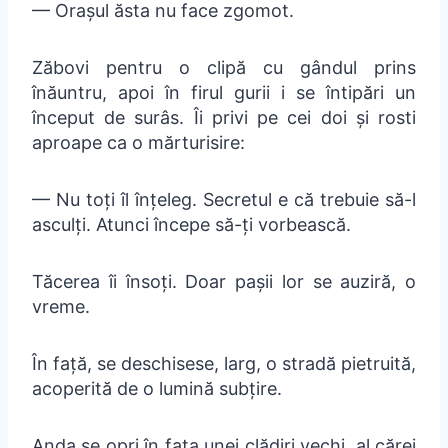
— Orașul ăsta nu face zgomot.
Zăbovi pentru o clipă cu gândul prins
înăuntru, apoi în firul gurii i se întipări un
început de surâs. Îi privi pe cei doi și rosti
aproape ca o mărturisire:
— Nu toți îl înțeleg. Secretul e că trebuie să-l
asculți. Atunci începe să-ți vorbească.
Tăcerea îi însoți. Doar pașii lor se auziră, o
vreme.
În față, se deschisese, larg, o stradă pietruită,
acoperită de o lumină subțire.
Anda se opri în fața unei clădiri vechi, al cărei