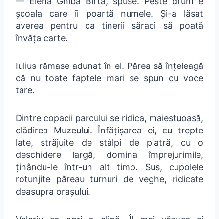
— Elena Ghiba Birta, spuse. Peste drum e
școala care îi poartă numele. Și-a lăsat
averea pentru ca tinerii săraci să poată
învăța carte.
Iulius rămase adunat în el. Părea să înțeleagă
că nu toate faptele mari se spun cu voce
tare.
Dintre copacii parcului se ridica, maiestuoasă,
clădirea Muzeului. Înfățișarea ei, cu trepte
late, străjuite de stâlpi de piatră, cu o
deschidere largă, domina împrejurimile,
ținându-le într-un alt timp. Sus, cupolele
rotunjite păreau turnuri de veghe, ridicate
deasupra orașului.