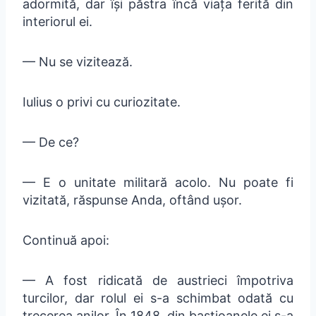
adormită, dar își păstra încă viața ferită din
interiorul ei.
— Nu se vizitează.
Iulius o privi cu curiozitate.
— De ce?
— E o unitate militară acolo. Nu poate fi
vizitată, răspunse Anda, oftând ușor.
Continuă apoi:
— A fost ridicată de austrieci împotriva
turcilor, dar rolul ei s-a schimbat odată cu
trecerea anilor. În 1848, din bastioanele ei s-a