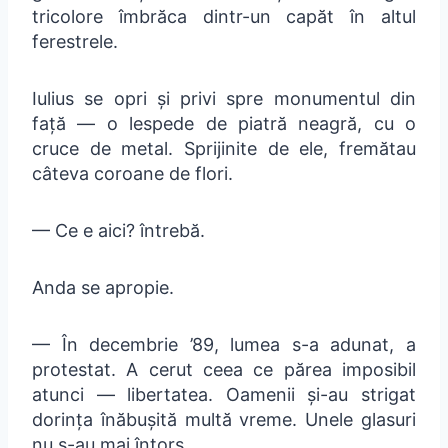
tricolore îmbrăca dintr-un capăt în altul
ferestrele.
Iulius se opri și privi spre monumentul din
față — o lespede de piatră neagră, cu o
cruce de metal. Sprijinite de ele, fremătau
câteva coroane de flori.
— Ce e aici? întrebă.
Anda se apropie.
— În decembrie ’89, lumea s-a adunat, a
protestat. A cerut ceea ce părea imposibil
atunci — libertatea. Oamenii și-au strigat
dorința înăbușită multă vreme. Unele glasuri
nu s-au mai întors.