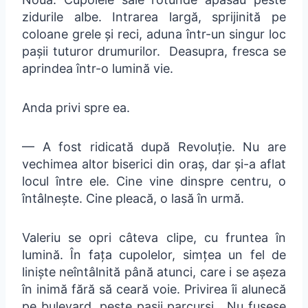
zidurile albe. Intrarea largă, sprijinită pe
coloane grele și reci, aduna într-un singur loc
pașii tuturor drumurilor. Deasupra, fresca se
aprindea într-o lumină vie.
Anda privi spre ea.
— A fost ridicată după Revoluție. Nu are
vechimea altor biserici din oraș, dar și-a aflat
locul între ele. Cine vine dinspre centru, o
întâlnește. Cine pleacă, o lasă în urmă.
Valeriu se opri câteva clipe, cu fruntea în
lumină. În fața cupolelor, simțea un fel de
liniște neîntâlnită până atunci, care i se așeza
în inimă fără să ceară voie. Privirea îi alunecă
pe bulevard, peste pașii parcurși. Nu fusese