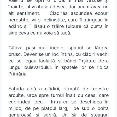
Valeriu se opri o clipă. Îl mai văzuse și
înainte, îl vizitase adesea, dar acum avea un
alt sentiment. Clădirea ascundea ecouri
nerostite, vii și neliniștite, care îl atingeau în
adânc și îi lăsau o trăire tulbure că purta în
sine ceva ce nu voia să tacă.
Câțiva pași mai încolo, spațiul se lărgea
brusc. Devenise un loc întins, cu clădiri vechi
ce se legau laolaltă și bănci înșirate de-a
lungul bulevardului. În spatele lor se ridica
Primăria.
Fațada albă a clădirii, ritmată de ferestre
arcuite, urca spre turnul înalt cu ceas, care
cuprindea locul. Intrarea se deschidea în
mijloc, de pe platoul larg, pe sub o boltă
generoasă și sobră. Un șir de steaguri