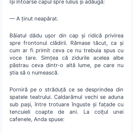
Își întoarse capul spre Iulius și adăugă:
— A ținut neapărat.
Băiatul dădu ușor din cap și ridică privirea
spre frontonul clădirii. Rămase tăcut, ca și
cum ar fi primit ceva ce nu trebuia spus cu
voce tare. Simțea că zidurile acelea albe
păstrau ceva dintr-o altă lume, pe care nu
știa să o numească.
Porniră pe o străduță ce se desprindea din
spatele teatrului. Caldarâmul vechi se aduna
sub pași, între trotuare înguste și fațade cu
tencuieli coapte de ani. La colțul unei
cafenele, Anda spuse: