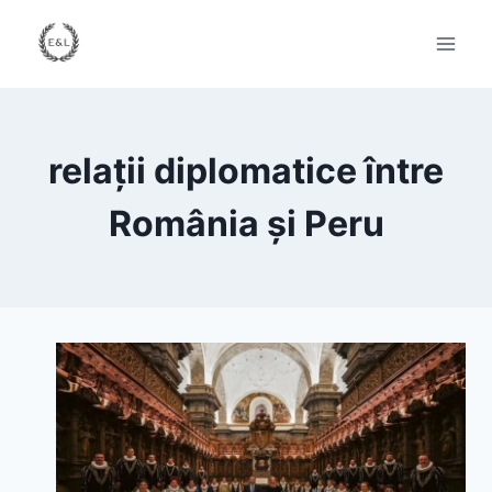
Skip
to
content
relații diplomatice între
România și Peru