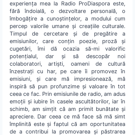
experiența mea la Radio ProDiaspora este,
fără îndoială, o dezvoltare personală, o
îmbogățire a cunoștințelor, a modului cum
percep valorile umane și creațiile culturale.
Timpul de cercetare și de pregătire a
emisiunilor, care conțin poezie, proză și
cugetări, îmi dă ocazia să-mi valorific
potențialul, dar și să descopăr noi
colaboratori, artiști, oameni de cultură
înzestrați cu har, pe care îi promovez în
emisiuni, și care mă impresionează, mă
inspiră să pun profunzime și valoare în tot
ceea ce fac. Prin emisiunile de radio, am adus
emoții și iubire în casele ascultătorilor, iar în
schimb, am simțit că am primit bunătate și
apreciere. Dar ceea ce mă face să mă simt
împlinită este și faptul că am oportunitatea
de a contribui la promovarea și păstrarea