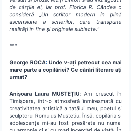
de cărțile ei, iar prof. Florica R. Cândea o
consideră „Un scriitor modern în plină
ascensiune a scrierilor, care transpune
realități în fine și originale subiecte.”
***
George ROCA
:
Unde v-ați petrecut cea mai
mare parte a copilăriei? Ce cărări literare ați
urmat?
Anișoara Laura MUSTEȚIU
:
Am crescut în
Timișoara, într-o atmosferă înmiresmată cu
creativitatea artistică a tatălui meu, poetul și
sculptorul Romulus Mustețiu. Însă, copilăria și
adolescența mi-au fost presărate nu numai
cu armonie ci și cu mari încercări de viață. În