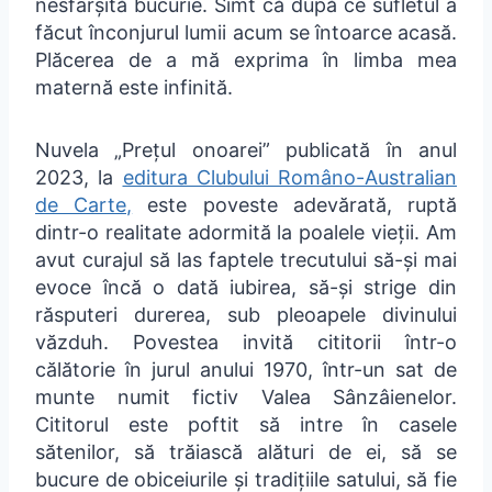
nesfârșită bucurie. Simt că după ce sufletul a
făcut înconjurul lumii acum se întoarce acasă.
Plăcerea de a mă exprima în limba mea
maternă este infinită.
Nuvela „Prețul onoarei” publicată în anul
2023, la
editura Clubului Româno-Australian
de Carte,
este poveste adevărată, ruptă
dintr-o realitate adormită la poalele vieții. Am
avut curajul să las faptele trecutului să-și mai
evoce încă o dată iubirea, să-și strige din
răsputeri durerea, sub pleoapele divinului
văzduh. Povestea invită cititorii într-o
călătorie în jurul anului 1970, într-un sat de
munte numit fictiv Valea Sânzâienelor.
Cititorul este poftit să intre în casele
sătenilor, să trăiască alături de ei, să se
bucure de obiceiurile și tradițiile satului, să fie