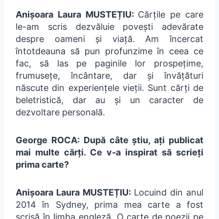
Anișoara Laura MUSTEȚIU:
Cărțile pe care
le-am scris dezvăluie povești adevărate
despre oameni și viață. Am încercat
întotdeauna să pun profunzime în ceea ce
fac, să las pe paginile lor prospețime,
frumusețe, încântare, dar și învățături
născute din experiențele vieții. Sunt cărți de
beletristică, dar au și un caracter de
dezvoltare personală.
George ROCA: După câte știu, ați publicat
mai multe cărți. Ce v-a inspirat să scrieți
prima carte?
Anișoara Laura MUSTEȚIU:
Locuind din anul
2014 în Sydney, prima mea carte a fost
scrisă în limba engleză. O carte de poezii pe