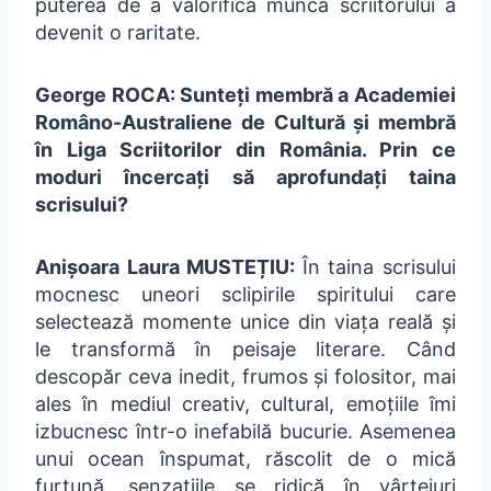
puterea de a valorifica munca scriitorului a
devenit o raritate.
George ROCA: Sunteți membră a Academiei
Româno-Australiene de Cultură și membră
în Liga Scriitorilor din România. Prin ce
moduri încercați să aprofundați taina
scrisului?
Anișoara Laura MUSTEȚIU:
În taina scrisului
mocnesc uneori sclipirile spiritului care
selectează momente unice din viața reală și
le transformă în peisaje literare. Când
descopăr ceva inedit, frumos și folositor, mai
ales în mediul creativ, cultural, emoțiile îmi
izbucnesc într-o inefabilă bucurie. Asemenea
unui ocean înspumat, răscolit de o mică
furtună, senzațiile se ridică în vârtejuri