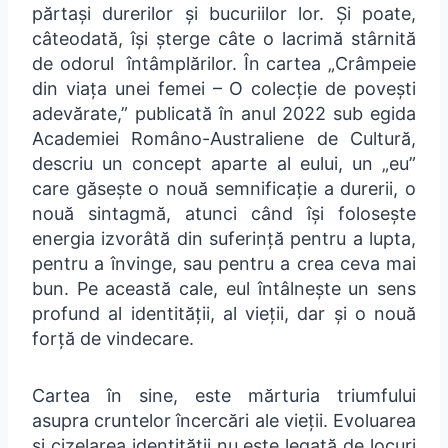
părtași durerilor și bucuriilor lor. Și poate,
câteodată, își șterge câte o lacrimă stârnită
de odorul întâmplărilor. În cartea „Crâmpeie
din viața unei femei – O colecție de povești
adevărate,” publicată în anul 2022 sub egida
Academiei Româno-Australiene de Cultură,
descriu un concept aparte al eului, un „eu”
care găsește o nouă semnificație a durerii, o
nouă sintagmă, atunci când își folosește
energia izvorâtă din suferință pentru a lupta,
pentru a învinge, sau pentru a crea ceva mai
bun. Pe această cale, eul întâlnește un sens
profund al identității, al vieții, dar și o nouă
forță de vindecare.
Cartea în sine, este mărturia triumfului
asupra cruntelor încercări ale vieții. Evoluarea
și cizelarea identității nu este legată de locuri