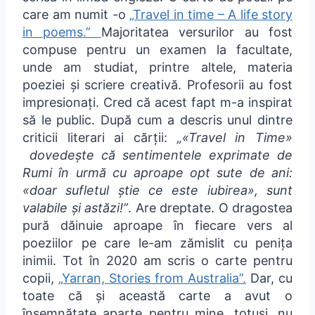
care am numit -o
„Travel in time – A life story
in poems.”
Majoritatea versurilor au fost
compuse pentru un examen la facultate,
unde am studiat, printre altele, materia
poeziei și scriere creativă. Profesorii au fost
impresionați. Cred că acest fapt m-a inspirat
să le public. După cum a descris unul dintre
criticii literari ai cărții:
„«Travel in Time»
dovedește că sentimentele exprimate de
Rumi în urmă cu aproape opt sute de ani:
«doar sufletul știe ce este iubirea», sunt
valabile și astăzi!”
. Are dreptate. O dragostea
pură dăinuie aproape în fiecare vers al
poeziilor pe care le-am zămislit cu penița
inimii. Tot în 2020 am scris o carte pentru
copii,
„Yarran, Stories from Australia”.
Dar, cu
toate că și această carte a avut o
însemnătate aparte pentru mine, totuși, nu