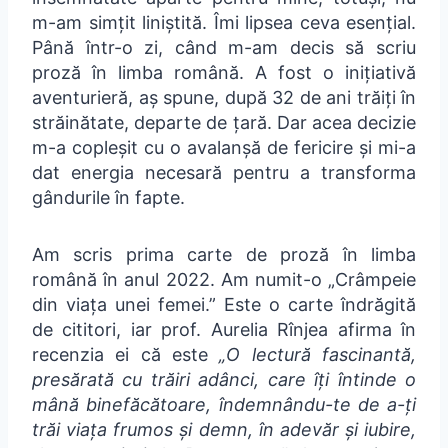
m-am simțit liniștită. Îmi lipsea ceva esențial.
Până într-o zi, când m-am decis să scriu
proză în limba română. A fost o inițiativă
aventurieră, aș spune, după 32 de ani trăiți în
străinătate, departe de țară. Dar acea decizie
m-a copleșit cu o avalanșă de fericire și mi-a
dat energia necesară pentru a transforma
gândurile în fapte.
Am scris prima carte de proză în limba
română în anul 2022. Am numit-o „Crâmpeie
din viața unei femei.” Este o carte îndrăgită
de cititori, iar prof. Aurelia Rînjea afirma în
recenzia ei că este
„O lectură fascinantă,
presărată cu trăiri adânci, care îți întinde o
mână binefăcătoare, îndemnându-te de a-ți
trăi viața frumos și demn, în adevăr și iubire,