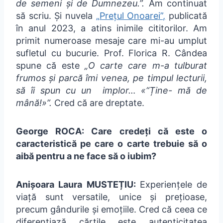
de semeni și de Dumnezeu.”.
Am continuat
să scriu. Și nuvela
„Prețul Onoarei”,
publicată
în anul 2023, a atins inimile cititorilor. Am
primit numeroase mesaje care mi-au umplut
sufletul cu bucurie. Prof. Florica R. Cândea
spune că este
„O carte care m-a tulburat
frumos și parcă îmi venea, pe timpul lecturii,
să îi spun cu un implor… «“Ține- mă de
mână!»”.
Cred că are dreptate.
George ROCA: Care credeți că este o
caracteristică pe care o carte trebuie să o
aibă pentru a ne face să o iubim?
Anișoara Laura MUSTEȚIU:
Experiențele de
viață sunt versatile, unice și prețioase,
precum gândurile și emoțiile. Cred că ceea ce
diferențiază cărțile este autenticitatea