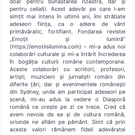
doar pentru bunăstarea noastră, dar și
pentru ceilalți. Acest adevăr pe care l-am
simțit mai intens în ultimii ani, îmi străbate
adeseori ființa, ca o adiere de vânt
primăvăratic, fortifiant. Fondarea revistei
„Emoții și lumină”
(https://emotiisilumina.com) – mi-a adus noi
colaborări culturale și mi-a întărit încrederea
în bogăția culturii române contemporane.
Aceste colaborări cu scriitori, profesori,
artiști, muzicieni și jurnaliști români din
diferite țări, dar și evenimentele românești
din Sydney, unde am participat adeseori pe
scenă, mi-au adus la vedere o Diasporă
română ce crește pe zi ce trece. Cred că
avem nevoie de ea și de cultura română,
oriunde ne aflăm pe pământ. Simt că prin
aceste valori rămânem fideli adevăratei