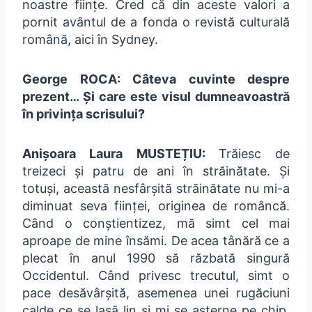
noastre ființe. Cred că din aceste valori a
pornit avântul de a fonda o revistă culturală
română, aici în Sydney.
George ROCA: Câteva cuvinte despre
prezent… Și care este visul dumneavoastră
în privința scrisului?
Anișoara Laura MUSTEȚIU:
Trăiesc de
treizeci și patru de ani în străinătate. Și
totuși, această nesfârșită străinătate nu mi-a
diminuat seva ființei, originea de româncă.
Când o conștientizez, mă simt cel mai
aproape de mine însămi. De acea tânără ce a
plecat în anul 1990 să răzbată singură
Occidentul. Când privesc trecutul, simt o
pace desăvârșită, asemenea unei rugăciuni
calde ce se lasă lin și mi se așterne pe chip.