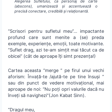
Alegerea Sufletului, ca personaj de carte
(abscons), umanizează și accentuează o
precisă conectare, credibilă și relaționantă.
“Scrisori pentru sufletul meu”… impactante
profund care sunt menite a (se) preda
exemple, experiențe, emoții, toate motivante.
“Suflet drag, azi te-am simțit mai tăcut ca de
obicei” (cât de aproape îți simt prezența!)
Cartea aceasta “merge ” pe firul unui vechi
aforism: Învață-te /ajută-te pe tine însuși ”
sau din punct de vedere motivațional, mai
aproape de noi: “Nu poți opri valurile dacă nu
înveți să navighezi”(Jon Kabat Sinn).
“Dragul meu,