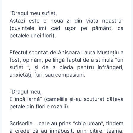
“Dragul meu suflet,
Astăzi este o nouă zi din viața noastră”
(cuvintele îmi cad ușor pe pământ, ca
petalele unei flori).
Efectul scontat de Anișoara Laura Mustețiu a
fost, opinăm, pe lîngă faptul de a stimula “un
suflet “, și de a pleda pentru înfrângeri,
anxietăți, furii sau compasiuni.
“Dragul meu,
E încă iarnă” (cameliile și-au scuturat câteva
petale din florile rozalii).
Scrisorile… care au prins “chip uman”, tindem
a crede că au înnăbușit, prin citire, teama,