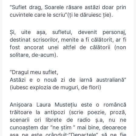
“Suflet drag, Soarele răsare astăzi doar prin
cuvintele care le scriu”(ți le dăruiesc ție).
Și, uite așa, sufletul, devenit personaj,
destinat scrisorilor, menite a fi călătorit, ar fi
fost ancorat unei altfel de călătorii (non
solitare, de-acum).
“Dragul meu suflet,
Astăzi e o nouă zi de iarnă australiană”
(iubesc explozia de muguri, de flori)
Anișoara Laura Mustețiu este o româncă
trăitoare la antipozi (scrie poezie, proză,
scenarii ori librete de radio ș.a, nu ne
cunoaștem dar “ne știm ” mai bine, deoarece
așa ne este orânduit:”Departele” să ne fie