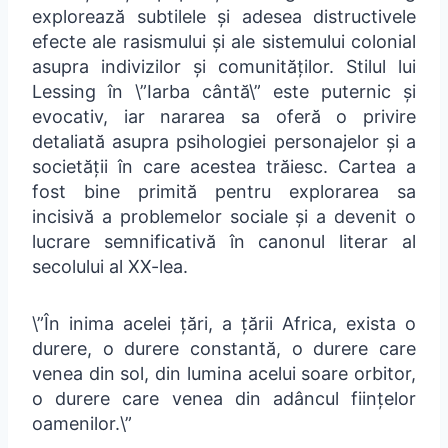
explorează subtilele și adesea distructivele
efecte ale rasismului și ale sistemului colonial
asupra indivizilor și comunităților. Stilul lui
Lessing în \”Iarba cântă\” este puternic și
evocativ, iar nararea sa oferă o privire
detaliată asupra psihologiei personajelor și a
societății în care acestea trăiesc. Cartea a
fost bine primită pentru explorarea sa
incisivă a problemelor sociale și a devenit o
lucrare semnificativă în canonul literar al
secolului al XX-lea.
\”În inima acelei țări, a țării Africa, exista o
durere, o durere constantă, o durere care
venea din sol, din lumina acelui soare orbitor,
o durere care venea din adâncul ființelor
oamenilor.\”