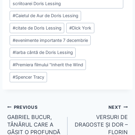
scriitoarei Doris Lessing
#
Caietul de Aur de Doris Lessing
#
citate de Doris Lessing
#
Dick York
#
evenimente importante 7 decembrie
#
Iarba cântă de Doris Lessing
#
Premiera filmului "Inherit the Wind
#
Spencer Tracy
PREVIOUS
NEXT
GABRIEL BUCUR,
VERSURI DE
TÂNĂRUL CARE A
DRAGOSTE ȘI DOR –
GĂSIT O PROFUNDĂ
FLORIN