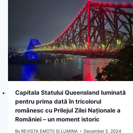
Capitala Statului Queensland luminată
pentru prima dată în tricolorul
românesc cu Prilejul Zilei Naționale a
României – un moment istoric
By
REVISTA EMOTII SI LUMINA
December 5, 2024