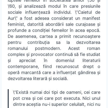
luptele femeilor în societatea anilor \’50 și
\’60, și analizează modul în care presiunile
sociale influențează individul. \”Caietul de
Aur\” a fost adesea considerat un manifest
feminist, datorită abordării sale curajoase și
profunde a condiției femeilor în acea epocă.
De asemenea, cartea a primit recunoaștere
pentru contribuția sa la dezvoltarea
romanului postmodern. Acest roman
complex și provocator continuă să fie studiat
și apreciat în domeniul literaturii
contemporane, fiind recunoscut drept o
operă marcantă care a influențat gândirea și
dezvoltarea literară și socială.
\”Există numai doi tipi de oameni, cei care
pot crea și cei care pot executa. Nici unul
dintre aceștia nu-i superior celuilalt, nici nu