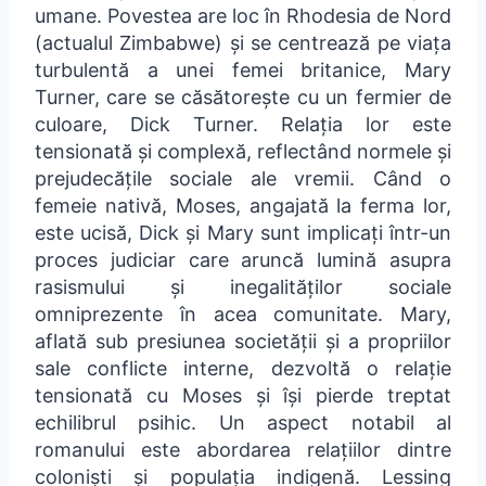
umane. Povestea are loc în Rhodesia de Nord
(actualul Zimbabwe) și se centrează pe viața
turbulentă a unei femei britanice, Mary
Turner, care se căsătorește cu un fermier de
culoare, Dick Turner. Relația lor este
tensionată și complexă, reflectând normele și
prejudecățile sociale ale vremii. Când o
femeie nativă, Moses, angajată la ferma lor,
este ucisă, Dick și Mary sunt implicați într-un
proces judiciar care aruncă lumină asupra
rasismului și inegalităților sociale
omniprezente în acea comunitate. Mary,
aflată sub presiunea societății și a propriilor
sale conflicte interne, dezvoltă o relație
tensionată cu Moses și își pierde treptat
echilibrul psihic. Un aspect notabil al
romanului este abordarea relațiilor dintre
coloniști și populația indigenă. Lessing