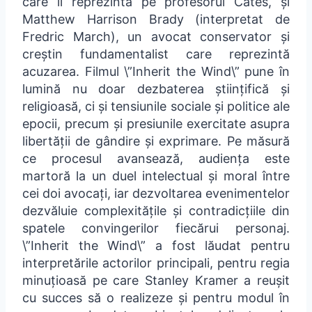
care îl reprezintă pe profesorul Cates, și
Matthew Harrison Brady (interpretat de
Fredric March), un avocat conservator și
creștin fundamentalist care reprezintă
acuzarea. Filmul \”Inherit the Wind\” pune în
lumină nu doar dezbaterea științifică și
religioasă, ci și tensiunile sociale și politice ale
epocii, precum și presiunile exercitate asupra
libertății de gândire și exprimare. Pe măsură
ce procesul avansează, audiența este
martoră la un duel intelectual și moral între
cei doi avocați, iar dezvoltarea evenimentelor
dezvăluie complexitățile și contradicțiile din
spatele convingerilor fiecărui personaj.
\”Inherit the Wind\” a fost lăudat pentru
interpretările actorilor principali, pentru regia
minuțioasă pe care Stanley Kramer a reușit
cu succes să o realizeze și pentru modul în